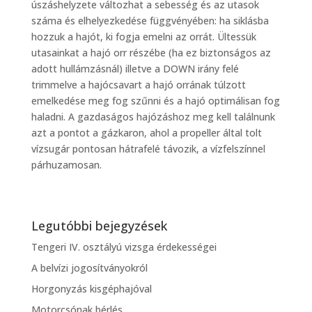
úszáshelyzete változhat a sebesség és az utasok
száma és elhelyezkedése függvényében: ha siklásba
hozzuk a hajót, ki fogja emelni az orrát. Ültessük
utasainkat a hajó orr részébe (ha ez biztonságos az
adott hullámzásnál) illetve a DOWN irány felé
trimmelve a hajócsavart a hajó orrának túlzott
emelkedése meg fog szűnni és a hajó optimálisan fog
haladni. A gazdaságos hajózáshoz meg kell találnunk
azt a pontot a gázkaron, ahol a propeller által tolt
vízsugár pontosan hátrafelé távozik, a vízfelszínnel
párhuzamosan.
Legutóbbi bejegyzések
Tengeri IV. osztályú vizsga érdekességei
A belvízi jogosítványokról
Horgonyzás kisgéphajóval
Motorcsónak bérlés