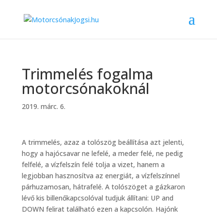
Trimmelés fogalma
motorcsónakoknál
2019. márc. 6.
A trimmelés, azaz a tolószög beállítása azt jelenti,
hogy a hajócsavar ne lefelé, a meder felé, ne pedig
felfelé, a vízfelszín felé tolja a vizet, hanem a
legjobban hasznosítva az energiát, a vízfelszínnel
párhuzamosan, hátrafelé. A tolószöget a gázkaron
lévő kis billenőkapcsolóval tudjuk állítani: UP and
DOWN felirat található ezen a kapcsolón. Hajónk