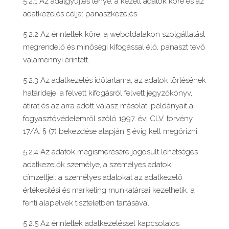
5.2.1 Az adatgyűjtés ténye, a kezelt adatok köre és az
adatkezelés célja: panaszkezelés
5.2.2 Az érintettek köre: a weboldalakon szolgáltatást
megrendelő és minőségi kifogással élő, panaszt tevő
valamennyi érintett.
5.2.3 Az adatkezelés időtartama, az adatok törlésének
határideje: a felvett kifogásról felvett jegyzőkönyv,
átirat és az arra adott válasz másolati példányait a
fogyasztóvédelemről szóló 1997. évi CLV. törvény
17/A. § (7) bekezdése alapján 5 évig kell megőrizni.
5.2.4 Az adatok megismerésére jogosult lehetséges
adatkezelők személye, a személyes adatok
címzettjei: a személyes adatokat az adatkezelő
értékesítési és marketing munkatársai kezelhetik, a
fenti alapelvek tiszteletben tartásával.
5.2.5 Az érintettek adatkezeléssel kapcsolatos