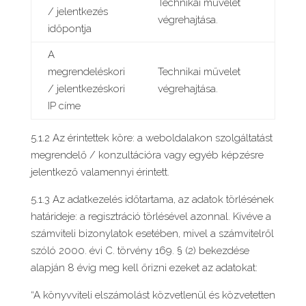
Technikai művelet
/ jelentkezés
végrehajtása.
időpontja
A
megrendeléskori
Technikai művelet
/ jelentkezéskori
végrehajtása.
IP címe
5.1.2 Az érintettek köre: a weboldalakon szolgáltatást
megrendelő / konzultációra vagy egyéb képzésre
jelentkező valamennyi érintett.
5.1.3 Az adatkezelés időtartama, az adatok törlésének
határideje: a regisztráció törlésével azonnal. Kivéve a
számviteli bizonylatok esetében, mivel a számvitelről
szóló 2000. évi C. törvény 169. § (2) bekezdése
alapján 8 évig meg kell őrizni ezeket az adatokat:
“A könyvviteli elszámolást közvetlenül és közvetetten