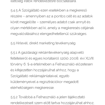
illetőleg iratok rendelkezésre bocsátására.
5.4.5 A Szolgáltató ezen esetekben a megkereső
részére – amennyiben az a pontos célt és az adatok
körét megjelölte – személyes adatot csak annyit és
olyan mértékben ad ki, amely a megkeresés céljának
megvalósításához elengedhetetlenül szükséges.
5.5 Hírlevél, direkt marketing tevékenység
5.5.1 A gazdasági reklámtevékenység alapvető
feltételeiről és egyes korlátairól szóló 2008. évi XLVIII.
törvény 6. §-a értelmében a Felhasználó előzetesen
és kifejezetten hozzájárulhat ahhoz, hogy a
Szolgáltató reklámajánlataival, egyéb
küldeményeivel a regisztrációkor megadott
elérhetőségein megkeresse.
5.5.2 Továbbá a Felhasználó a jelen tájékoztató
rendelkezéseit szem előtt tartva hozzájárulhat ahhoz,