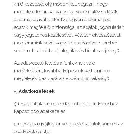
4.1.6 kezelését oly módon kell végezni, hogy
megfelelő technikai vagy szervezési intézkedések
alkalmazásával biztosítva legyen a személyes
adatok megfelelő biztonsága, az adatok jogosulatlan
vagy jogellenes kezelésével, véletlen elvesztésével,
megsemmisítésével vagy károsodásával szembeni
védelmet is ideértve („integritás és bizalmas jelleg”).
Az adatkezelő felelős a fentieknek való
megfelelésért, továbbá képesnek kell lennie e
megfelelés igazolására („elszámoltathatóság”).
Adatkezelések
5.1 Szolgáltatás megrendeléséhez, jelentkezéshez
kapcsolódó adatkezelés
5.1.1 Az adatgyűjtés ténye, a kezelt adatok köre és az
adatkezelés célja: