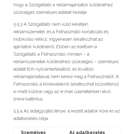
hogy a Szolgáltató a reklámajánlatok küldéséhez
szükséges személyes adatait kezelje.
5.5.3 A Szolgáltató nem küld kéretlen
reklámüzenetet, és a Felhasználó korlátozás és
indokolás nélkül, ingyenesen leiratkozhat az
ajánlatok küldéséről. Ebben az esetben a
Szolgáltató a Felhasználó minden – a
reklámüzenetek küldéséhez szükséges – személyes
adatát törli nyilvántartásából, és további
reklámajánlataival nem keresi meg a Felhasználót. A
Felhasználó a körlevelekről leiratkozhat közvetlenül
e-mailt küldve vagy az e-mail üzenetekben lévő
linkre kattintva.
5.5.4 Az adatgyűjtés ténye, a kezelt adatok köre és az
adatkezelés célja:
Személyes
Az adatkezelés