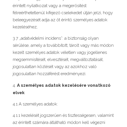
érintett nyilatkozat vagy a megerősítést
félreérthetetlenül kifejező cselekedet útján jelzi, hogy
beleegyezését adja az őt érintő személyes adatok
kezeléséhez;
3.7 „adatvédelmi incidens”: a biztonság olyan
sérülése, amely a továbbított, tárolt vagy más módon
kezelt személyes adatok véletlen vagy jogellenes
megsemmisítését, elvesztését, megváltoztatását,
jogosulatlan közlését vagy az azokhoz való
jogosulatlan hozzáférést eredményezi.
A személyes adatok kezelésére vonatkozó
elvek
4.1 A személyes adatok:
4.1.1 kezelését jogszerűen és tisztességesen, valamint
az érintett számára átlátható módon kell végezni