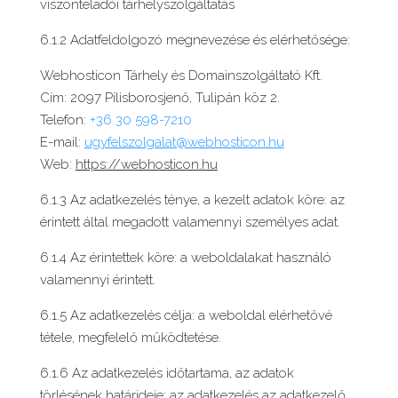
viszonteladói tárhelyszolgáltatás
6.1.2 Adatfeldolgozó megnevezése és elérhetősége:
Webhosticon Tárhely és Domainszolgáltató Kft.
Cím: 2097 Pilisborosjenő, Tulipán köz 2.
Telefon:
+36 30 598-7210
E-mail:
ugyfelszolgalat@webhosticon.hu
Web:
https://webhosticon.hu
6.1.3 Az adatkezelés ténye, a kezelt adatok köre: az
érintett által megadott valamennyi személyes adat.
6.1.4 Az érintettek köre: a weboldalakat használó
valamennyi érintett.
6.1.5 Az adatkezelés célja: a weboldal elérhetővé
tétele, megfelelő működtetése.
6.1.6 Az adatkezelés időtartama, az adatok
törlésének határideje: az adatkezelés az adatkezelő