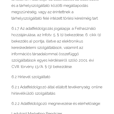
és a tárhelyszolgáltató közötti megállapodás
megszűnéséig, vagy az érintettnek a
tárhelyszolgáltató felé intézett törlési kérelméig tart.
6.1.7 Az adatfeldolgozás jogalapja: a Felhasználó
hozzájárulása, az Infotv. 5. § (1) bekezdése, 6. cikk (1)
bekezdés a) pontja, illetve az elektronikus
kereskedelemi szolgáltatások, valamint az
információs társadalommal összefüggő
szolgáltatások egyes kérdéseiről szóló 2001. évi
CVIII. törvény 13/A. § (3) bekezdése.
6.2 Hírlevél szolgáltató
6.2.1 Adatfeldolgozó által ellátott tevékenység: online
hírlevélküldő szolgáltatás
6.2.2 Adatfeldolgozó megnevezése és elérhetősége:
Ladybird Marketing Rendszer