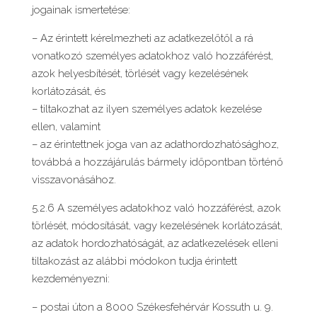
jogainak ismertetése:
– Az érintett kérelmezheti az adatkezelőtől a rá
vonatkozó személyes adatokhoz való hozzáférést,
azok helyesbítését, törlését vagy kezelésének
korlátozását, és
– tiltakozhat az ilyen személyes adatok kezelése
ellen, valamint
– az érintettnek joga van az adathordozhatósághoz,
továbbá a hozzájárulás bármely időpontban történő
visszavonásához.
5.2.6 A személyes adatokhoz való hozzáférést, azok
törlését, módosítását, vagy kezelésének korlátozását,
az adatok hordozhatóságát, az adatkezelések elleni
tiltakozást az alábbi módokon tudja érintett
kezdeményezni:
– postai úton a 8000 Székesfehérvár Kossuth u. 9.