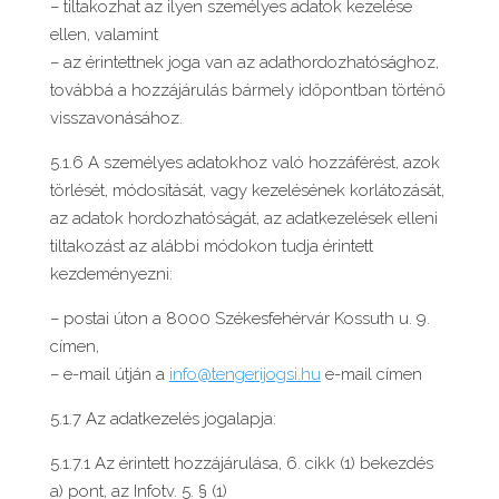
– tiltakozhat az ilyen személyes adatok kezelése
ellen, valamint
– az érintettnek joga van az adathordozhatósághoz,
továbbá a hozzájárulás bármely időpontban történő
visszavonásához.
5.1.6 A személyes adatokhoz való hozzáférést, azok
törlését, módosítását, vagy kezelésének korlátozását,
az adatok hordozhatóságát, az adatkezelések elleni
tiltakozást az alábbi módokon tudja érintett
kezdeményezni:
– postai úton a 8000 Székesfehérvár Kossuth u. 9.
címen,
– e-mail útján a
info@tengerijogsi.hu
e-mail címen
5.1.7 Az adatkezelés jogalapja:
5.1.7.1 Az érintett hozzájárulása, 6. cikk (1) bekezdés
a) pont, az Infotv. 5. § (1)