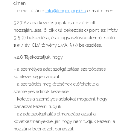
címen,
– e-mail útján a
info@tengerijogsi.hu
e-mail címen
5.2.7 Az adatkezelés jogalapja: az érintett
hozzájárulása, 6. cikk (1) bekezdés c) pont, az Infotv.
5. § (1) bekezdése, és a fogyasztóvédelemről szóló
1997. évi CLV. törvény 17/A. § (7) bekezdése.
5.2.8 Tájékoztatjuk, hogy
– a személyes adat szolgáltatása szerződéses
kötelezettségen alapul.
– a szerződés megkötésének előfeltétele a
személyes adatok kezelése.
– köteles a személyes adatokat megadni, hogy
panaszát kezelni tudjuk.
– az adatszolgáltatás elmaradása azzal a
következményekkel jár, hogy nem tudjuk kezelni a
hozzánk beérkezett panaszát.