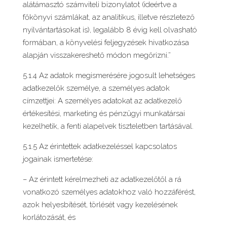
alátámasztó számviteli bizonylatot (ideértve a
főkönyvi számlákat, az analitikus, illetve részletező
nyilvántartásokat is), legalább 8 évig kell olvasható
formában, a könyvelési feljegyzések hivatkozása
alapján visszakereshető módon megőrizni.”
5.1.4 Az adatok megismerésére jogosult lehetséges
adatkezelők személye, a személyes adatok
címzettjei: A személyes adatokat az adatkezelő
értékesítési, marketing és pénzügyi munkatársai
kezelhetik, a fenti alapelvek tiszteletben tartásával.
5.1.5 Az érintettek adatkezeléssel kapcsolatos
jogainak ismertetése:
– Az érintett kérelmezheti az adatkezelőtől a rá
vonatkozó személyes adatokhoz való hozzáférést,
azok helyesbítését, törlését vagy kezelésének
korlátozását, és