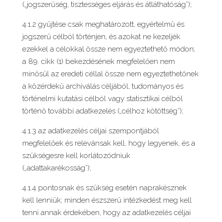
(„jogszerűség, tisztességes eljárás és átláthatóság”);
4.1.2 gyűjtése csak meghatározott, egyértelmű és
jogszerű célból történjen, és azokat ne kezeljék
ezekkel a célokkal össze nem egyeztethető módon;
a 89. cikk (1) bekezdésének megfelelően nem
minősül az eredeti céllal össze nem egyeztethetőnek
a közérdekű archiválás céljából, tudományos és
történelmi kutatási célból vagy statisztikai célból
történő további adatkezelés („célhoz kötöttség”);
4.1.3 az adatkezelés céljai szempontjából
megfelelőek és relevánsak kell, hogy legyenek, és a
szükségesre kell korlátozódniuk
(„adattakarékosság”);
4.1.4 pontosnak és szükség esetén naprakésznek
kell lenniük; minden észszerű intézkedést meg kell
tenni annak érdekében, hogy az adatkezelés céljai