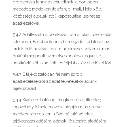
problémája lenne az érintettnek, a honlapon
megadott módokon (telefon, e- mail, Help 360,
közösségi oldalak stb.) kapcsolatba léphet az
adatkezelővel.
5.4.2 Adatkezelő a beérkezett e-maileket, üzeneteket,
telefonon, Facebook-on stb. megadott adatokat az
érdeklődő nevével és e-mail címével, valamint más,
önként megadott személyes adatával együtt, az
adatközléstől számított legfeljebb 2 év elteltével törli.
5.4.3 E tájékoztatóban fel nem sorolt
adatkezelésekről az adat felvételekor adunk
tájékoztatást.
5.4.4 Kivételes hatósági megkeresésre, illetőleg
jogszabály felhatalmazása alapján más szervek
megkeresése esetén a Szolgáltató köteles
tájékoztatás adására, adatok közlésére, átadására,