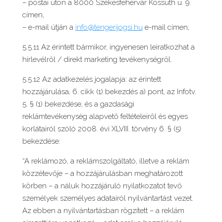
– postai úton a 8000 Székesfehérvár Kossuth u. 9.
címen,
– e-mail útján a
info@tengerijogsi.hu
e-mail címen,
5.5.11 Az érintett bármikor, ingyenesen leiratkozhat a
hírlevélről / direkt marketing tevékenységről.
5.5.12 Az adatkezelés jogalapja: az érintett
hozzájárulása, 6. cikk (1) bekezdés a) pont, az Infotv.
5. § (1) bekezdése, és a gazdasági
reklámtevékenység alapvető feltételeiről és egyes
korlátairól szóló 2008. évi XLVIII. törvény 6. § (5)
bekezdése:
“A reklámozó, a reklámszolgáltató, illetve a reklám
közzétevője – a hozzájárulásban meghatározott
körben – a náluk hozzájáruló nyilatkozatot tevő
személyek személyes adatairól nyilvántartást vezet.
Az ebben a nyilvántartásban rögzített – a reklám