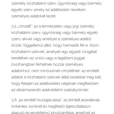
személy, közhatalmi szerv, ügynökség vagy bármely
egyéb szerv, amely az adatkezelő nevében
személyes adatokat kezel;
3.5 „címzett”: az a természetes vagy jogi személy,
közhatalmi szerv, ügynökség vagy bármely egyéb
szerv, akivel vagy amellyel a személyes adatot
közlik, függetlenül attól, hogy harmadik fél-e. Azon
közhatalmi szervek, amelyek egy egyedi vizsgálat
keretében az uniós vagy a tagállami joggal
összhangban férhetnek hozzá személyes
adatokhoz, nem minősülnek címzettnek; az említett
adatok e közhatalmi szervek általi kezelése meg kell,
hogy feleljen az adatkezelés céljainak megfelelően
az alkalmazandó adatvédelmi szabályoknak;
3.6 „az érintett hozzájárulása”: az érintett akaratának
önkéntes, konkrét és megfelelő tájékoztatáson
alapuló és egyértelmű kinyilvánítása, amellyel az