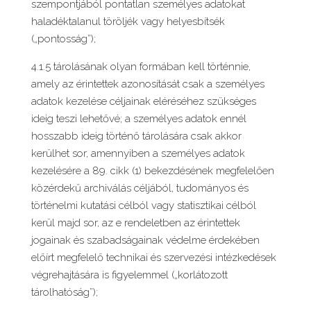
szempontjából pontatlan személyes adatokat
haladéktalanul töröljék vagy helyesbítsék
(„pontosság”);
4.1.5 tárolásának olyan formában kell történnie,
amely az érintettek azonosítását csak a személyes
adatok kezelése céljainak eléréséhez szükséges
ideig teszi lehetővé; a személyes adatok ennél
hosszabb ideig történő tárolására csak akkor
kerülhet sor, amennyiben a személyes adatok
kezelésére a 89. cikk (1) bekezdésének megfelelően
közérdekű archiválás céljából, tudományos és
történelmi kutatási célból vagy statisztikai célból
kerül majd sor, az e rendeletben az érintettek
jogainak és szabadságainak védelme érdekében
előírt megfelelő technikai és szervezési intézkedések
végrehajtására is figyelemmel („korlátozott
tárolhatóság”);