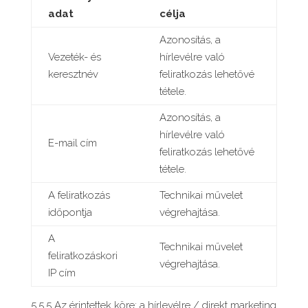
adat
célja
Azonosítás, a
Vezeték- és
hírlevélre való
keresztnév
feliratkozás lehetővé
tétele.
Azonosítás, a
hírlevélre való
E-mail cím
feliratkozás lehetővé
tétele.
A feliratkozás
Technikai művelet
időpontja
végrehajtása.
A
Technikai művelet
feliratkozáskori
végrehajtása.
IP cím
5.5.5 Az érintettek köre: a hírlevélre / direkt marketing