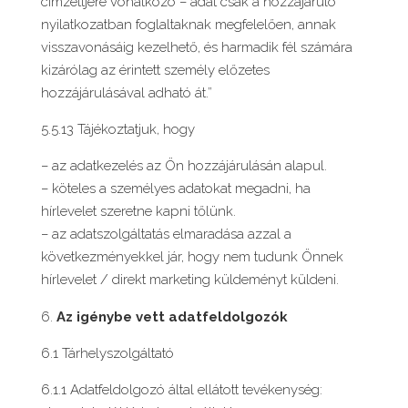
címzettjére vonatkozó – adat csak a hozzájáruló
nyilatkozatban foglaltaknak megfelelően, annak
visszavonásáig kezelhető, és harmadik fél számára
kizárólag az érintett személy előzetes
hozzájárulásával adható át.”
5.5.13 Tájékoztatjuk, hogy
– az adatkezelés az Ön hozzájárulásán alapul.
– köteles a személyes adatokat megadni, ha
hírlevelet szeretne kapni tőlünk.
– az adatszolgáltatás elmaradása azzal a
következményekkel jár, hogy nem tudunk Önnek
hírlevelet / direkt marketing küldeményt küldeni.
Az igénybe vett adatfeldolgozók
6.1 Tárhelyszolgáltató
6.1.1 Adatfeldolgozó által ellátott tevékenység: