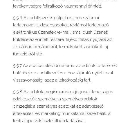
tevékenységre feliratkozó valamennyi érintett.
5.5.6 Az adatkezelés célja: hasznos szakmai
tartalmakat, tudásanyagokat, reklámot tartalmazó
elektronikus üzenetek (e-mail, sms, push üzenet)
küldése az érintett részére, tájékoztatás nyújtása az
aktuális információkról, termékekről, akciókról, új
funkciókról stb.
5.5.7 Az adatkezelés időtartama, az adatok törlésének
határideje: az adatkezelés a hozzájáruló nyilatkozat
visszavonásáig, azaz a leiratkozásig tart.
5.5.8 Az adatok megismerésére jogosult lehetséges
adatkezelők személye, a személyes adatok
címzettjei: a személyes adatokat az adatkezelő
értékesítési és marketing munkatársai kezelhetik, a
fenti alapelvek tiszteletben tartásával.