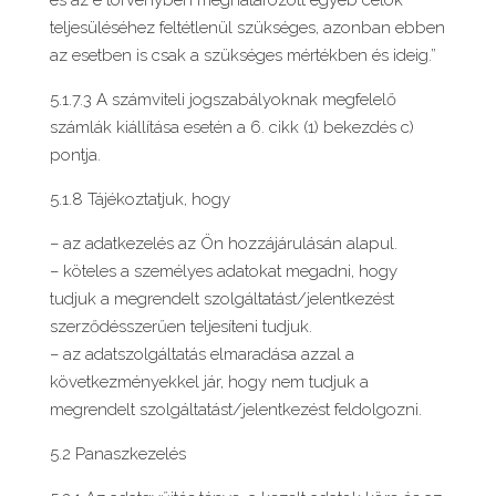
és az e törvényben meghatározott egyéb célok
teljesüléséhez feltétlenül szükséges, azonban ebben
az esetben is csak a szükséges mértékben és ideig.”
5.1.7.3 A számviteli jogszabályoknak megfelelő
számlák kiállítása esetén a 6. cikk (1) bekezdés c)
pontja.
5.1.8 Tájékoztatjuk, hogy
– az adatkezelés az Ön hozzájárulásán alapul.
– köteles a személyes adatokat megadni, hogy
tudjuk a megrendelt szolgáltatást/jelentkezést
szerződésszerűen teljesíteni tudjuk.
– az adatszolgáltatás elmaradása azzal a
következményekkel jár, hogy nem tudjuk a
megrendelt szolgáltatást/jelentkezést feldolgozni.
5.2 Panaszkezelés