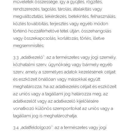
műveletek összessége, így a gyűjtés, rögzítés,
rendszerezés, tagolás, tárolás, átalakítás vagy
megváltoztatás, lekérdezés, betekintés, felhasználás,
közlés továbbítás, terjesztés vagy egyéb módon
történő hozzáférhetővé tétel útján, összehangolás
vagy összekapcsolás, korlátozás, törlés, illetve
megsemmisítés;
3.3 „adatkezelő”: az a természetes vagy jogi személy,
közhatalmi szerv, ügynökség vagy bármely egyéb
szerv, amely a személyes adatok kezelésének céljait
és eszközeit önállóan vagy másokkal együtt
meghatározza; ha az adatkezelés céljait és eszközeit
az uniós vagy a tagállami jog határozza meg, az
adatkezelőt vagy az adatkezelő kijelölésére
vonatkozó különös szempontokat az uniós vagy a
tagállami jog is meghatározhatja;
3.4 „adatfeldolgozó”: az a természetes vagy jogi