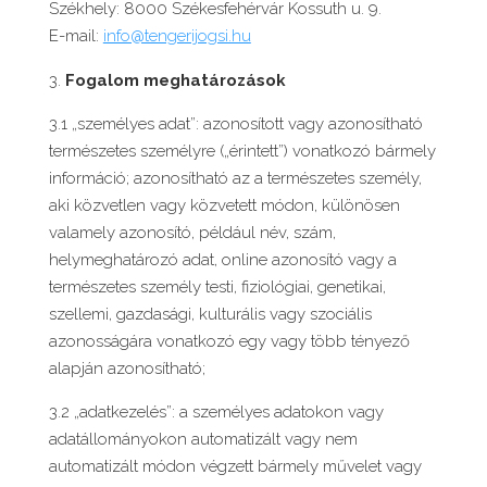
Székhely: 8000 Székesfehérvár Kossuth u. 9.
E-mail:
info@tengerijogsi.hu
Fogalom meghatározások
3.1 „személyes adat”: azonosított vagy azonosítható
természetes személyre („érintett”) vonatkozó bármely
információ; azonosítható az a természetes személy,
aki közvetlen vagy közvetett módon, különösen
valamely azonosító, például név, szám,
helymeghatározó adat, online azonosító vagy a
természetes személy testi, fiziológiai, genetikai,
szellemi, gazdasági, kulturális vagy szociális
azonosságára vonatkozó egy vagy több tényező
alapján azonosítható;
3.2 „adatkezelés”: a személyes adatokon vagy
adatállományokon automatizált vagy nem
automatizált módon végzett bármely művelet vagy