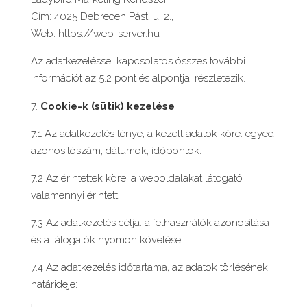
Cím: 4025 Debrecen Pásti u. 2.,
Web:
https://web-server.hu
Az adatkezeléssel kapcsolatos összes további
információt az 5.2 pont és alpontjai részletezik.
Cookie-k (sütik) kezelése
7.1 Az adatkezelés ténye, a kezelt adatok köre: egyedi
azonosítószám, dátumok, időpontok.
7.2 Az érintettek köre: a weboldalakat látogató
valamennyi érintett.
7.3 Az adatkezelés célja: a felhasználók azonosítása
és a látogatók nyomon követése.
7.4 Az adatkezelés időtartama, az adatok törlésének
határideje: