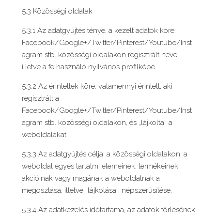
5.3 Közösségi oldalak
5.3.1 Az adatgyűjtés ténye, a kezelt adatok köre:
Facebook/Google+/Twitter/Pinterest/Youtube/Inst
agram stb. közösségi oldalakon regisztrált neve,
illetve a felhasználó nyilvános profilképe.
5.3.2 Az érintettek köre: valamennyi érintett, aki
regisztrált a
Facebook/Google+/Twitter/Pinterest/Youtube/Inst
agram stb. közösségi oldalakon, és „lájkolta” a
weboldalakat.
5.3.3 Az adatgyűjtés célja: a közösségi oldalakon, a
weboldal egyes tartalmi elemeinek, termékeinek,
akcióinak vagy magának a weboldalnak a
megosztása, illetve „lájkolása”, népszerűsítése.
5.3.4 Az adatkezelés időtartama, az adatok törlésének