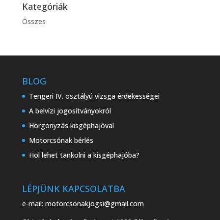
Kategóriák
Összes
BLOG
Tengeri IV. osztályú vizsga érdekességei
A belvízi jogosítványokról
Horgonyzás kisgéphajóval
Motorcsónak bérlés
Hol lehet tankolni a kisgéphajóba?
LÉPJÜNK KAPCSOLATBA
e-mail:
motorcsonakjogsi@gmail.com