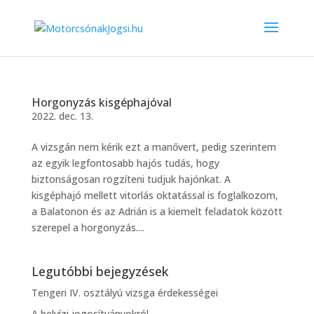
Horgonyzás kisgéphajóval
2022. dec. 13.
A vizsgán nem kérik ezt a manővert, pedig szerintem
az egyik legfontosabb hajós tudás, hogy
biztonságosan rögzíteni tudjuk hajónkat. A
kisgéphajó mellett vitorlás oktatással is foglalkozom,
a Balatonon és az Adrián is a kiemelt feladatok között
szerepel a horgonyzás....
Legutóbbi bejegyzések
Tengeri IV. osztályú vizsga érdekességei
A belvízi jogosítványokról