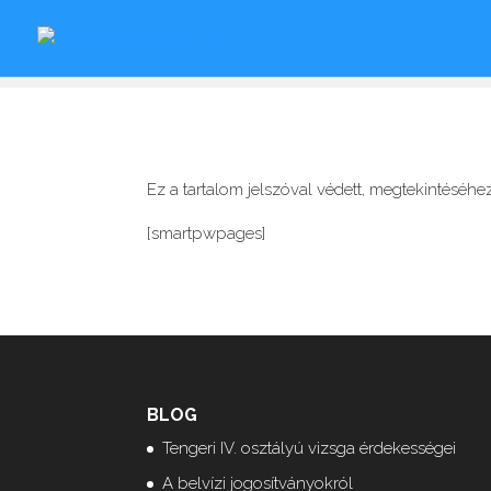
Ez a tartalom jelszóval védett, megtekintéséhez 
[smartpwpages]
BLOG
Tengeri IV. osztályú vizsga érdekességei
A belvízi jogosítványokról