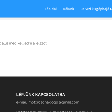
Főoldal
Rólunk
Belvízi kisgéphajó 
alul meg kell adni a jelszót:
LÉPJÜNK KAPCSOLATBA
e-mail:
motorcsonakjogsi@gmail.com