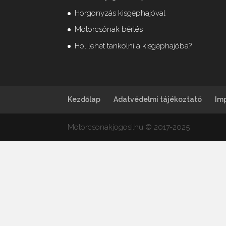
Horgonyzás kisgéphajóval
Motorcsónak bérlés
Hol lehet tankolni a kisgéphajóba?
Kezdőlap
Adatvédelmi tájékoztató
Im
Motorcsonakjogosi.hu © 2017-2025