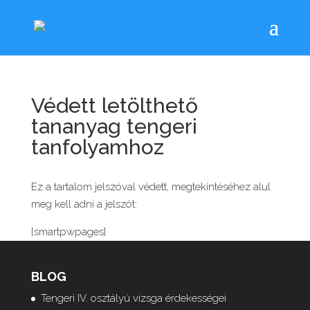
Védett letölthető
tananyag tengeri
tanfolyamhoz
Ez a tartalom jelszóval védett, megtekintéséhez alul
meg kell adni a jelszót:
[smartpwpages]
BLOG
Tengeri IV. osztályú vizsga érdekességei