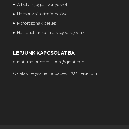
A belvízi jogosítványokról
Horgonyzás kisgéphajóval
Motorcsónak bérlés
Hol lehet tankolni a kisgéphajóba?
LÉPJÜNK KAPCSOLATBA
e-mail:
motorcsonakjogsi@gmail.com
Oktatás helyszíne: Budapest 1222 Fékező u. 1.